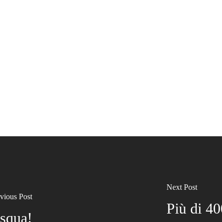
Next Post
vious Post
Più di 40
squa!