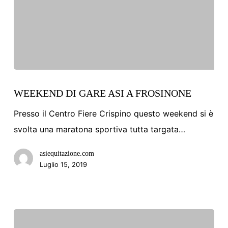
WEEKEND
DI
WEEKEND DI GARE ASI A FROSINONE
GARE
Presso il Centro Fiere Crispino questo weekend si è
ASI
svolta una maratona sportiva tutta targata…
A
asiequitazione.com
FROSINONE
Luglio 15, 2019