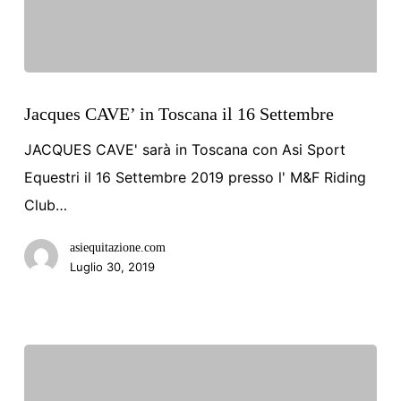
Jacques
CAVE’
Jacques CAVE’ in Toscana il 16 Settembre
in
JACQUES CAVE' sarà in Toscana con Asi Sport
Toscana
Equestri il 16 Settembre 2019 presso l' M&F Riding
il
Club…
16
asiequitazione.com
Settembre
Luglio 30, 2019