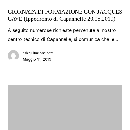
GIORNATA
DI
GIORNATA DI FORMAZIONE CON JACQUES
CAVÈ (Ippodromo di Capannelle 20.05.2019)
FORMAZIONE
CON
A seguito numerose richieste pervenute al nostro
JACQUES
centro tecnico di Capannelle, si comunica che le…
CAVÈ
asiequitazione.com
(Ippodromo
Maggio 11, 2019
di
Capannelle
20.05.2019)