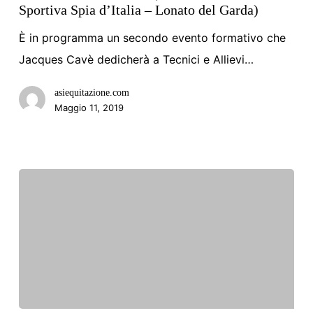
Sportiva Spia d’Italia – Lonato del Garda)
FORMAZIONE
È in programma un secondo evento formativo che
ASI
Jacques Cavè dedicherà a Tecnici e Allievi…
CON
JACQUES
asiequitazione.com
CAVÈ
Maggio 11, 2019
(27.05.2019
Società
Sportiva
Spia
d’Italia
–
Lonato
del
Garda)