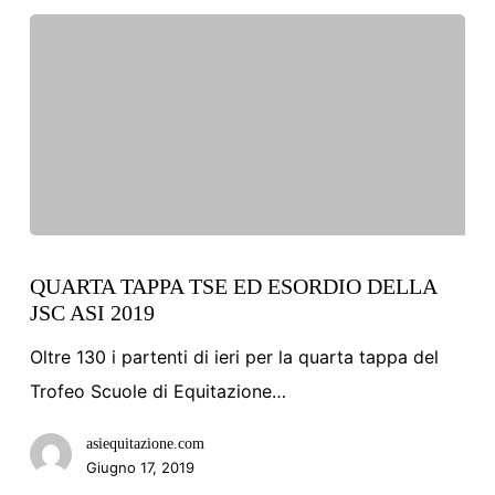
Gimkana
Western
QUARTA
TAPPA
QUARTA TAPPA TSE ED ESORDIO DELLA
JSC ASI 2019
TSE
ED
Oltre 130 i partenti di ieri per la quarta tappa del
ESORDIO
Trofeo Scuole di Equitazione…
DELLA
asiequitazione.com
JSC
Giugno 17, 2019
ASI