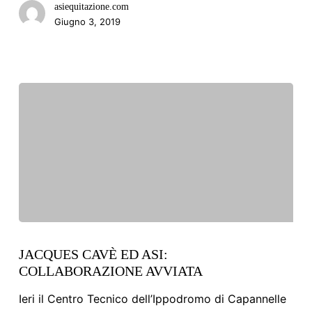
asiequitazione.com
Giugno 3, 2019
JACQUES
CAVÈ
JACQUES CAVÈ ED ASI:
COLLABORAZIONE AVVIATA
ED
ASI:
Ieri il Centro Tecnico dell’Ippodromo di Capannelle