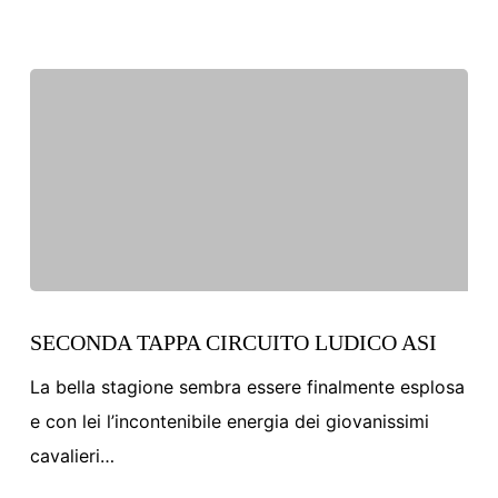
2019
SECONDA
TAPPA
SECONDA TAPPA CIRCUITO LUDICO ASI
CIRCUITO
La bella stagione sembra essere finalmente esplosa
LUDICO
e con lei l’incontenibile energia dei giovanissimi
ASI
cavalieri…