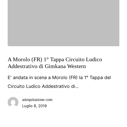
A
Morolo
A Morolo (FR) 1° Tappa Circuito Ludico
Addestrativo di Gimkana Western
(FR)
1°
E' andata in scena a Morolo (FR) la 1° Tappa del
Tappa
Circuito Ludico Addestrativo di…
Circuito
asiequitazione.com
Ludico
Luglio 8, 2019
Addestrativo
di