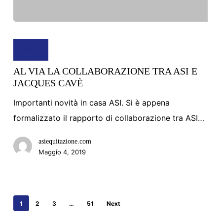
AL
VIA
News
LA
AL VIA LA COLLABORAZIONE TRA ASI E
COLLABORAZIONE
JACQUES CAVÈ
TRA
Importanti novità in casa ASI. Si è appena
ASI
formalizzato il rapporto di collaborazione tra ASI…
E
JACQUES
asiequitazione.com
CAVÈ
Maggio 4, 2019
1
2
3
…
51
Next