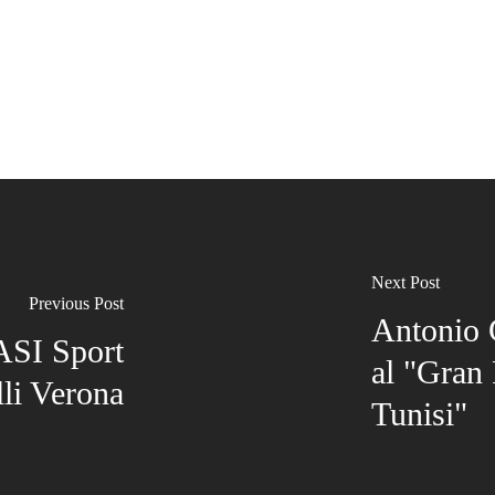
Next Post
Previous Post
Antonio C
 ASI Sport
al "Gran
lli Verona
Tunisi"