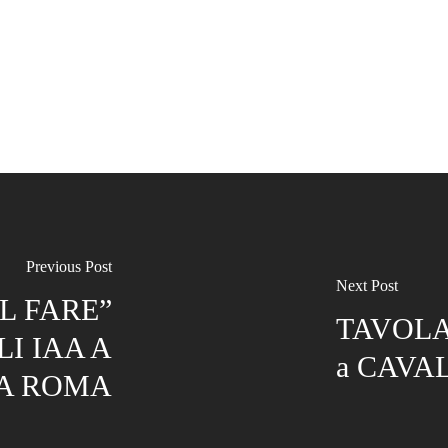
Previous Post
Next Post
L FARE”
TAVOLA
I IAA A
a CAVA
 A ROMA