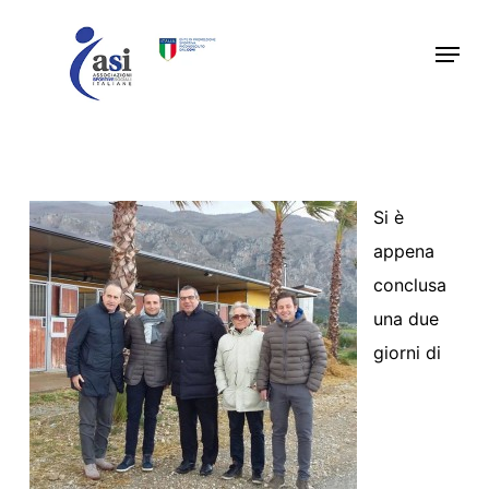
Skip
Menu
to
main
content
Si è
appena
conclusa
una due
giorni di