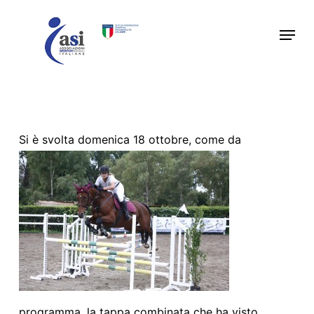
Skip
Menu
to
main
content
Si è svolta domeni
ca 18 ottobre, come da
programma, la tappa combinata che ha visto