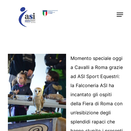
Skip
Menu
to
main
content
Momento speciale oggi
a Cavalli a Roma grazie
ad ASI Sport Equestri:
la Falconeria ASI ha
incantato gli ospiti
della Fiera di Roma con
un’esibizione degli
splendidi rapaci che
hanno stupito i presenti