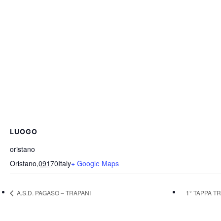
LUOGO
oristano
Oristano
,
09170
Italy
+ Google Maps
A.S.D. PAGASO – TRAPANI
1° TAPPA T