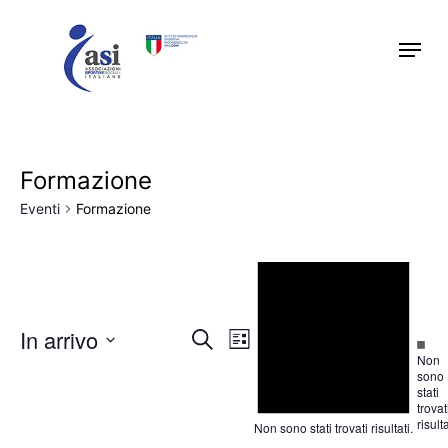
Skip
Menu
to
main
content
Formazione
Eventi
Formazione
Eventi
Notice
In arrivo
Eventi
Evento
Cerca
Noti
Lista
Ricerca
Viste
Non
Seleziona
sono
e
Navigazione
stati
la
viste
trovat
risulta
Non sono stati trovati risultati.
Navigazione
data.