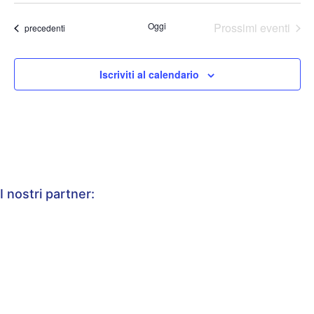
Oggi
Prossimi eventi
Eventi
precedenti
Iscriviti al calendario
I nostri partner: