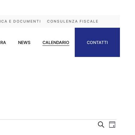
ICA E DOCUMENTI
CONSULENZA FISCALE
ARA
NEWS
CALENDARIO
CONTATTI
Eventi
Event
Cerca
Giorno