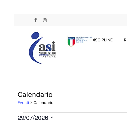
Skip
to
FACEBOOK
INSTAGRAM
main
content
DISCIPLINE
R
Calendario
Eventi
Calendario
Eventi
29/07/2026