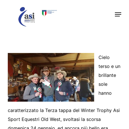
Skip
Menu
to
main
content
Cielo
terso e un
brillante
sole
hanno
caratterizzato la Terza tappa del Winter Trophy Asi
Sport Equestri Old West, svoltasi la scorsa
domenica 24 gennaio, ed ancora più bello era