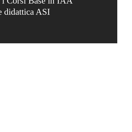
a i Corsi Base in IAA
e didattica ASI