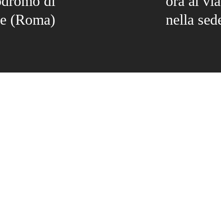
odromo di
ora al vi
le (Roma)
nella sed