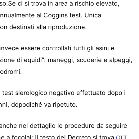
so.Se ci si trova in area a rischio elevato,
 annualmente al Coggins test. Unica
n destinati alla riproduzione.
vece essere controllati tutti gli asini e
azione di equidi”: maneggi, scuderie e alpeggi,
podromi.
 test sierologico negativo effettuato dopo i
 anni, dopodiché va ripetuto.
 anche nel dettaglio le procedure da seguire
ne a focolai: il testo del Decreto si trova
.
QUI