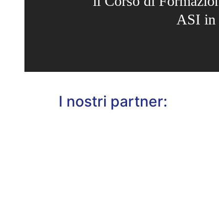
il Corso di Formazio
ASI in
I nostri partner: