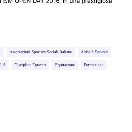
TISM OPEN DAY 2016, in una prestigiosa
i
Associazioni Sportive Sociali Italiane
Attività Equestri
lità
Discipline Equestri
Equitazione
Formazione