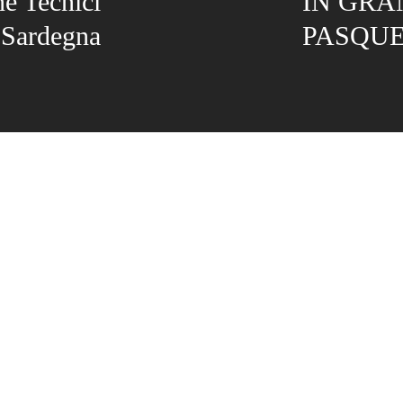
ne Tecnici
IN GRA
 Sardegna
PASQU