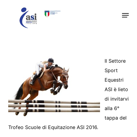
Skip
Menu
to
main
content
Il Settore
Sport
Equestri
ASI è lieto
di invitarvi
alla 6°
tappa del
Trofeo Scuole di Equitazione ASI 2016.