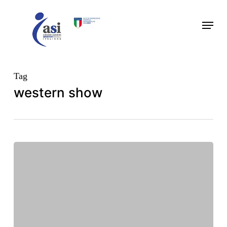
Skip
Menu
to
main
content
Tag
western show