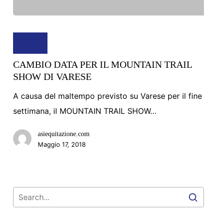
CAMBIO
DATA
News
PER
CAMBIO DATA PER IL MOUNTAIN TRAIL
IL
SHOW DI VARESE
MOUNTAIN
A causa del maltempo previsto su Varese per il fine
TRAIL
settimana, il MOUNTAIN TRAIL SHOW…
SHOW
DI
asiequitazione.com
VARESE
Maggio 17, 2018