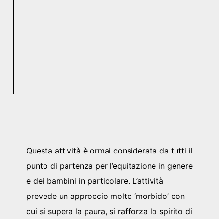
Questa attività è ormai considerata da tutti il
punto di partenza per l’equitazione in genere
e dei bambini in particolare. L’attività
prevede un approccio molto ‘morbido’ con
cui si supera la paura, si rafforza lo spirito di