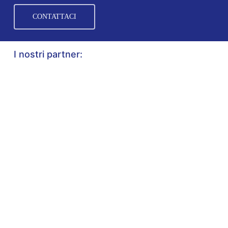
Vuoi avere maggiori info sulle attività
promosse?
CONTATTACI
I nostri partner: