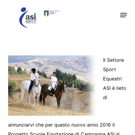
Skip
Menu
to
main
content
Il Settore
Sport
Equestri
ASI è lieto
di
annunciarvi che per questo nuovo anno 2016 il
Progetto Scuole Equitazione di Campagna ASI si