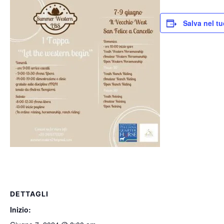
Salva nel t
DETTAGLI
Inizio: