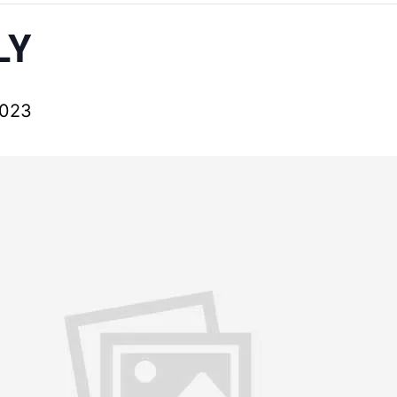
LY
2023