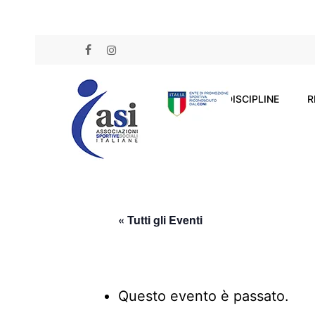
Skip
to
FACEBOOK
INSTAGRAM
main
content
DISCIPLINE
R
« Tutti gli Eventi
Questo evento è passato.