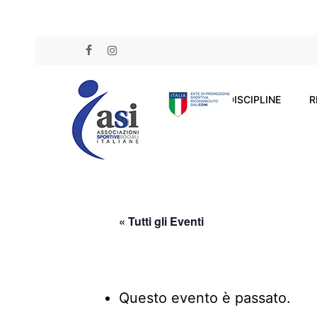
Skip
to
FACEBOOK
INSTAGRAM
main
content
DISCIPLINE
R
« Tutti gli Eventi
Questo evento è passato.