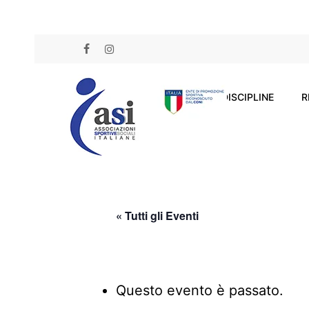
Skip
to
FACEBOOK
INSTAGRAM
main
content
DISCIPLINE
R
« Tutti gli Eventi
Questo evento è passato.