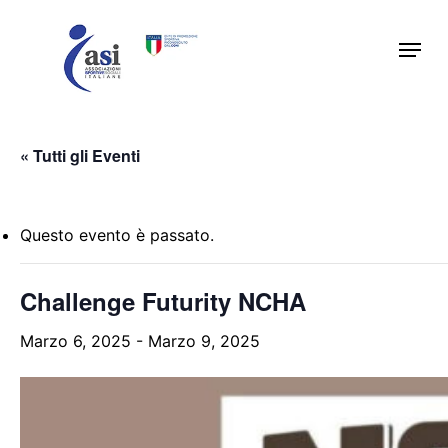
Skip
Menu
to
main
content
« Tutti gli Eventi
Questo evento è passato.
Challenge Futurity NCHA
Marzo 6, 2025
-
Marzo 9, 2025