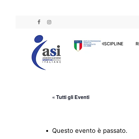
Skip
to
FACEBOOK
INSTAGRAM
main
content
DISCIPLINE
R
« Tutti gli Eventi
Questo evento è passato.