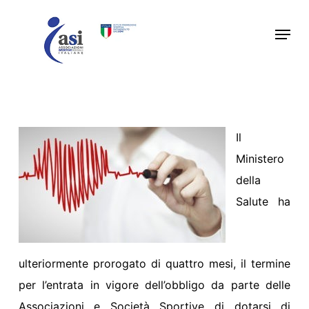
Skip
Menu
to
main
content
Il
Ministero
della
Salute ha
ulteriormente prorogato di quattro mesi, il termine
per l’entrata in vigore dell’obbligo da parte delle
Associazioni e Società Sportive di dotarsi di