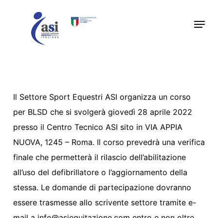
Skip
Menu
to
main
content
Il Settore Sport Equestri ASI organizza un corso
per BLSD che si svolgerà giovedì 28 aprile 2022
presso il Centro Tecnico ASI sito in VIA APPIA
NUOVA, 1245 – Roma. Il corso prevedrà una verifica
finale che permetterà il rilascio dell’abilitazione
all’uso del defibrillatore o l’aggiornamento della
stessa. Le domande di partecipazione dovranno
essere trasmesse allo scrivente settore tramite e-
mail a info@asiequitazione.com entro e non oltre