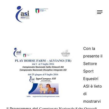
Skip
Menu
to
main
content
Con la
presente il
Settore
Sport
Equestri
ASI è lieto
di
mostrarvi
il Programma del
Campionato Nazionale Salto Ostacoli