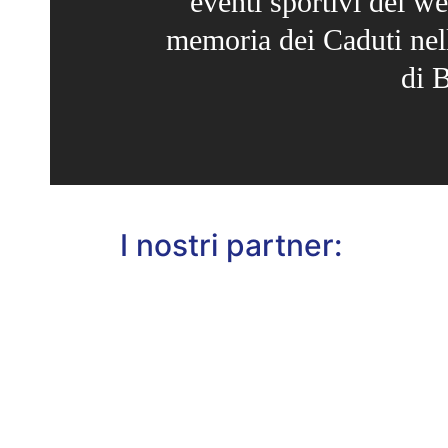
eventi sportivi del w
memoria dei Caduti nell
di 
I nostri partner: