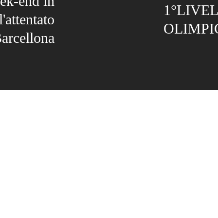
eek-end in
1°LIVE
'attentato
OLIMPI
Barcellona