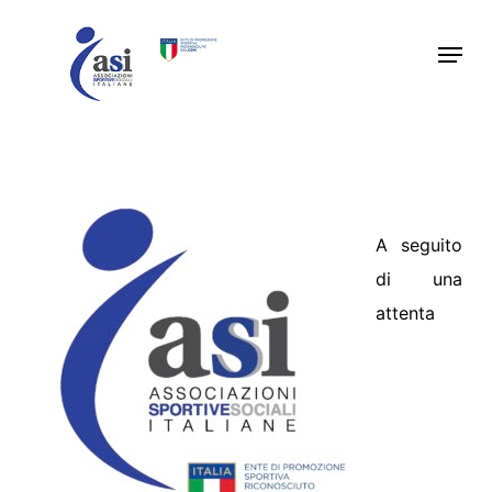
Skip
Menu
to
main
content
A seguito
di una
attenta